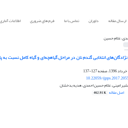
ارسال مقاله
داوران
تماس با ما
فرم های ضروری
اطلاعات آماری
دی، غلام حسین
ادگان‌های انتخابی گندم نان در مراحل گیاهچه‌ای و گیاه کامل نسبت به پ
127-137
10.22059/ijpps.2017.205
نشیر امینی، غلام حسین احمدی، هدیه بدخشان
اصل مقاله
462.91 K