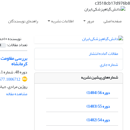
c3518cb17d976b8
صفحه اصلی
مرور
اطلاعات نشریه
راهنمای نویسندگان
نویسنده =
احم
تعداد مقالات:
1
مقالات آماده انتشار
بررسی مقاومت نژ
کرمانشاه
شماره جاری
دوره 48، شماره 1، خرداد 1396، صفحه
شماره‌های پیشین نشریه
577.1006712
روژین مرادی، جها
دوره 56 (1404)
مشاهده مقاله
دوره 55 (1403)
دوره 54 (1402)