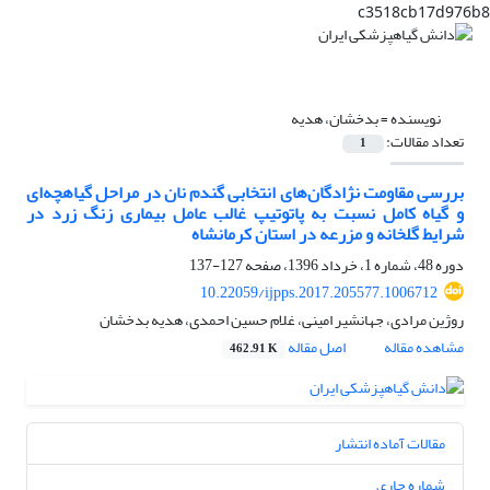
c3518cb17d976b8
نویسنده =
بدخشان، هدیه
تعداد مقالات:
1
بررسی مقاومت نژادگان‌های انتخابی گندم نان در مراحل گیاهچه‌ای
و گیاه کامل نسبت به پاتوتیپ غالب عامل بیماری زنگ زرد در
شرایط گلخانه و مزرعه در استان کرمانشاه
دوره 48، شماره 1، خرداد 1396، صفحه
127-137
10.22059/ijpps.2017.205577.1006712
روژین مرادی، جهانشیر امینی، غلام حسین احمدی، هدیه بدخشان
مشاهده مقاله
اصل مقاله
462.91 K
مقالات آماده انتشار
شماره جاری