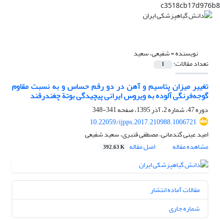
c3518cb17d976b8
نویسنده =
شفیعی، سعید
تعداد مقالات:
1
تغییر میزان پتاسیم و آهن در دو رقم حساس و به نسبت مقاوم
گوجه‌فرنگی آلوده به ویروس ایرانی پیچیدگی بوتة چغندرقند
دوره 47، شماره 2، آذر 1395، صفحه
341-348
10.22059/ijpps.2017.210988.1006721
امید عینی گندمانی، مصطفی قنبری، سعید شفیعی
مشاهده مقاله
اصل مقاله
392.63 K
مقالات آماده انتشار
شماره جاری