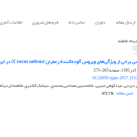
ارسال مقاله
داوران
تماس با ما
فرم های ضروری
اطلاعات آماری
دپناه، فاطمه
 از ویژگی‌های ویروس آلوده‌کنندة زعفران (Crocus sativus) در ایران
263-275
10.22059/ijpps.2017.215
ر دیزجی، مینا کوهی حبیبی، غلامحسین مصاحبی محمدی، سیامک کلانتری، فاطمه ایزدپناه
اصل مقاله
672.7 K