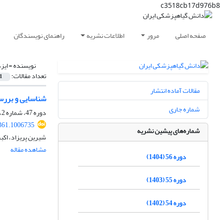
c3518cb17d976b8
صفحه اصلی
مرور
اطلاعات نشریه
راهنمای نویسندگان
نویسنده =
ایز
تعداد مقالات:
1
مقالات آماده انتشار
شناسایی و بررسی برخی
شماره جاری
دوره 47، شماره 2، آذر 1395، صفحه
361.1006735
شماره‌های پیشین نشریه
شیرین پریزاد، اکب
مشاهده مقاله
دوره 56 (1404)
دوره 55 (1403)
دوره 54 (1402)