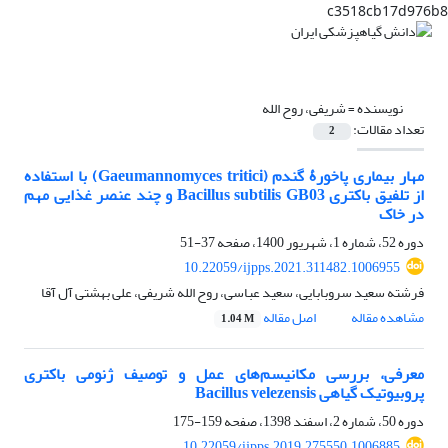
c3518cb17d976b8
نویسنده =
شریفی، روح الله
تعداد مقالات:
2
مهار بیماری پاخورۀ گندم (Gaeumannomyces tritici) با استفاده
از تلفیق باکتری Bacillus subtilis GB03 و چند عنصر غذایی مهم
در خاک
دوره 52، شماره 1، شهریور 1400، صفحه
37-51
10.22059/ijpps.2021.311482.1006955
فرشته سعید سروبابایی، سعید عباسی، روح الله شریفی، علی بهشتی آل آقا
مشاهده مقاله
اصل مقاله
1.04 M
معرفی، بررسی مکانیسم‌های عمل و توصیف ژنومی باکتری
پروبیوتیک گیاهی ‏Bacillus velezensis
دوره 50، شماره 2، اسفند 1398، صفحه
159-175
10.22059/ijpps.2019.275550.1006885