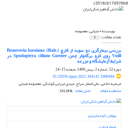
c3518cb17d976b8
نویسنده =
ضیایی، معصومه
تعداد مقالات:
1
بررسی بیمارگری دو سویه از قارچ Beauveria bassiana (Bals.)
Vuill روی لارو برگخوار چمن Spodoptera cilium Guenee در
شرایط آزمایشگاه و مزرعه‌
دوره 52، شماره 2، بهمن 1400، صفحه
15-24
10.22059/ijpps.2021.304142.1006944
مرضیه حاتمی، علی اصغر سراج، مهدی مهرابی کوشکی، معصومه ضیایی
مشاهده مقاله
اصل مقاله
515.29 K
مقالات آماده انتشار
شماره جاری