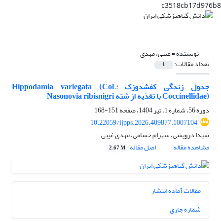
c3518cb17d976b8
نویسنده =
غیبی، مهدی
تعداد مقالات:
1
جدول زندگی کفشدوزک Hippodamia variegata (Col.:
Coccinellidae) با تغذیه از شته Nasonovia ribisnigri
دوره 56، شماره 1، تیر 1404، صفحه
151-168
10.22059/ijpps.2026.409877.1007104
شیدا درویشی، شهرام حسامی، مهدی غیبی
مشاهده مقاله
اصل مقاله
2.67 M
مقالات آماده انتشار
شماره جاری