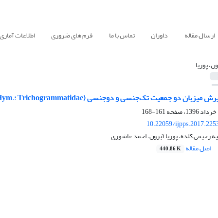
ارسال مقاله
داوران
تماس با ما
فرم های ضروری
اطلاعات آماری
ون، پوریا
دو جمعیت تک‌جنسی و دوجنسی Trichogramma brassicae (Hym.: Trichogrammatidae)
161-168
10.22059/ijpps.2017.225
 رحیمی کلده، پوریا آبرون، احمد عاشوری
اصل مقاله
440.86 K