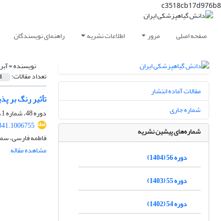
c3518cb17d976b8
صفحه اصلی
مرور
اطلاعات نشریه
راهنمای نویسندگان
نویسنده =
آبر
تعداد مقالات:
1
مقالات آماده انتشار
تأثیر رنگ بر پذیرش میزبان 
شماره جاری
دوره 48، شماره 1، خرداد 1396، صفحه
341.1006755
شماره‌های پیشین نشریه
فاطمه فارسی، سمیه
مشاهده مقاله
دوره 56 (1404)
دوره 55 (1403)
دوره 54 (1402)