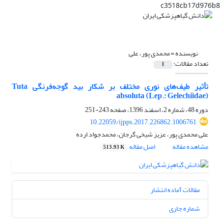
c3518cb17d976b8
نویسنده =
محمدی پور، علی
تعداد مقالات:
1
تأثیر طیف‌های نوری مختلف بر شکار بید گوجه‌فرنگی Tuta
absoluta (Lep.: Gelechiidae)
دوره 48، شماره 2، اسفند 1396، صفحه
243-251
10.22059/ijpps.2017.226862.1006761
علی محمدی پور، عزیز شیخی گرجان، محمد‌جواد ارده
مشاهده مقاله
اصل مقاله
513.93 K
مقالات آماده انتشار
شماره جاری