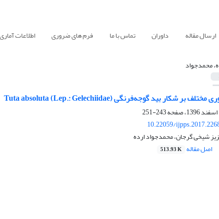
ارسال مقاله
داوران
تماس با ما
فرم های ضروری
اطلاعات آماری
ه، محمد‌جواد
بر شکار بید گوجه‌فرنگی Tuta absoluta (Lep.: Gelechiidae)
243-251
10.22059/ijpps.2017.226
یز شیخی گرجان، محمد‌جواد ارده
اصل مقاله
513.93 K