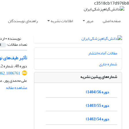
c3518cb17d976b8
صفحه اصلی
مرور
اطلاعات نشریه
راهنمای نویسندگان
نویسنده =
ارد
تعداد مقالات:
1
مقالات آماده انتشار
تأثیر طیف‌های نوری مختلف 
شماره جاری
دوره 48، شماره 2، اسفند 1396، صفحه
862.1006761
شماره‌های پیشین نشریه
علی محمدی پور، عز
مشاهده مقاله
دوره 56 (1404)
دوره 55 (1403)
دوره 54 (1402)