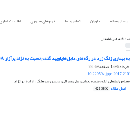
ارسال مقاله
داوران
تماس با ما
فرم های ضروری
اطلاعات آماری
ه، غلامعباس لطفعلی
بیماری زنگ زرد در رگه‌های دابل‌هاپلویید گندم نسبت به نژاد پرآزار 98E150A+
69-78
10.22059/ijpps.2017.210
امعباس لطفعلی آینه، طیبیه بخشی، علی عمرانی، محسن سرهنگی، آزاده ایرانژاد
اصل مقاله
426.38 K