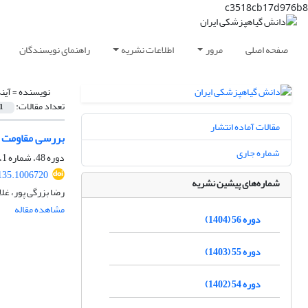
c3518cb17d976b8
صفحه اصلی
مرور
اطلاعات نشریه
راهنمای نویسندگان
نویسنده =
آین
تعداد مقالات:
1
مقالات آماده انتشار
بررسی مقاومت به 
شماره جاری
دوره 48، شماره 1، خرداد 1396، صفحه
135.1006720
شماره‌های پیشین نشریه
رضا بزرگی پور، غل
مشاهده مقاله
دوره 56 (1404)
دوره 55 (1403)
دوره 54 (1402)