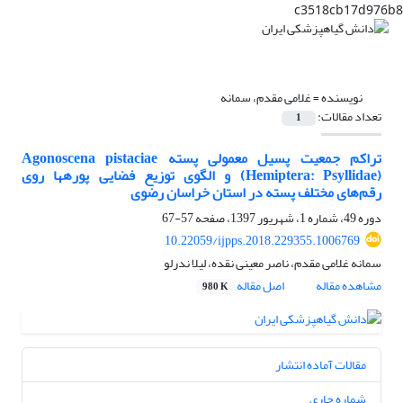
c3518cb17d976b8
نویسنده =
غلامی مقدم، سمانه
تعداد مقالات:
1
تراکم جمعیت پسیل معمولی پسته Agonoscena pistaciae
(Hemiptera: Psyllidae) و الگوی توزیع فضایی پوره‎ها روی
رقم‌های مختلف پسته در استان خراسان رضوی
دوره 49، شماره 1، شهریور 1397، صفحه
57-67
10.22059/ijpps.2018.229355.1006769
سمانه غلامی مقدم، ناصر معینی نقده، لیلا ندرلو
مشاهده مقاله
اصل مقاله
980 K
مقالات آماده انتشار
شماره جاری