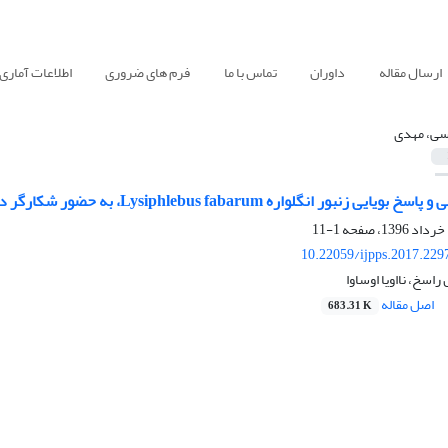
ارسال مقاله
داوران
تماس با ما
فرم های ضروری
اطلاعات آماری
ی، مهدی
Lysiphlebus fabarum، به حضور شکارگر درون رسته ای Hippodamia variegata ، در لکه های میزبان
1-11
10.22059/ijpps.2017.229
سخ، نااویا اوساوا
اصل مقاله
683.31 K