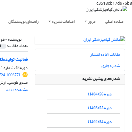
c3518cb17d976b8
صفحه اصلی
مرور
اطلاعات نشریه
راهنمای نویسندگان
نویسنده =
طوس
تعداد مقالات:
1
مقالات آماده انتشار
فعالیت تولیدمثلی و پاسخ بویایی زنبور انگلواره 
شماره جاری
دوره 48، شماره 1، خرداد 1396، صفحه
724.1006771
شماره‌های پیشین نشریه
مهدی طوسی، آرش را
مشاهده مقاله
دوره 56 (1404)
دوره 55 (1403)
دوره 54 (1402)