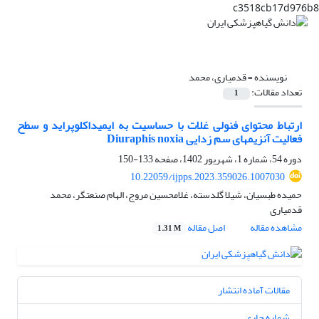
c3518cb17d976b8
نویسنده =
قدمیاری، محمد
تعداد مقالات:
1
ارتباط محتوای فنولی غلات با حساسیت به ایمیداکلوپراید و سطح
فعالیت آنزیمهای سم زدایی Diuraphis noxia
دوره 54، شماره 1، شهریور 1402، صفحه
133-150
10.22059/ijpps.2023.359026.1007030
حمیده طبسیان، شیلا گلدسته، غلامحسین مروج، الهام صنعتگر، محمد
قدمیاری
مشاهده مقاله
اصل مقاله
1.31 M
مقالات آماده انتشار
شماره جاری