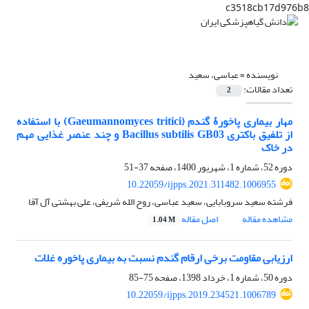
c3518cb17d976b8
نویسنده =
عباسی، سعید
تعداد مقالات:
2
مهار بیماری پاخورۀ گندم (Gaeumannomyces tritici) با استفاده
از تلفیق باکتری Bacillus subtilis GB03 و چند عنصر غذایی مهم
در خاک
دوره 52، شماره 1، شهریور 1400، صفحه
37-51
10.22059/ijpps.2021.311482.1006955
فرشته سعید سروبابایی، سعید عباسی، روح الله شریفی، علی بهشتی آل آقا
مشاهده مقاله
اصل مقاله
1.04 M
ارزیابی مقاومت برخی ارقام گندم نسبت به بیماری پاخوره غلات
دوره 50، شماره 1، خرداد 1398، صفحه
75-85
10.22059/ijpps.2019.234521.1006789