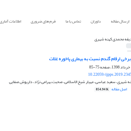
ارسال مقاله
داوران
تماس با ما
فرم های ضروری
اطلاعات آماری
قه محمدی کهنه شهری
برخی ارقام گندم نسبت به بیماری پاخوره غلات
75-85
10.22059/ijpps.2019.234
 شهری، سعید عباسی، مهیار شیخ الاسلامی، صحبت بهرامی نژاد، داریوش صفایی
اصل مقاله
854.94 K