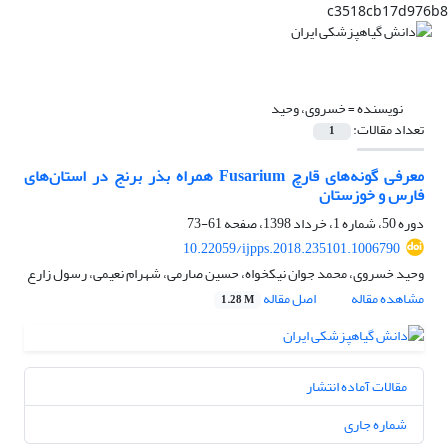
c3518cb17d976b8
نویسنده =
خسروی، وحید
تعداد مقالات:
1
معرفی گونه‌های قارچ Fusarium همراه بذر برنج در استان‌های
فارس و خوزستان
دوره 50، شماره 1، خرداد 1398، صفحه
61-73
10.22059/ijpps.2018.235101.1006790
وحید خسروی، محمد جوان نیکخواه، حسین صارمی، شهرام نعیمی، رسول زارع
مشاهده مقاله
اصل مقاله
1.28 M
مقالات آماده انتشار
شماره جاری