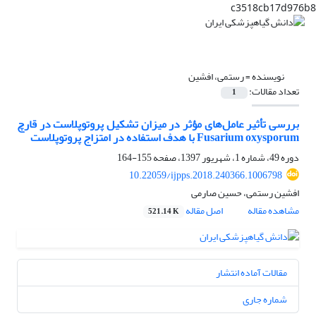
c3518cb17d976b8
نویسنده =
رستمی، افشین
تعداد مقالات:
1
بررسی تأثیر عامل‌های مؤثر در میزان تشکیل پروتوپلاست در قارچ
Fusarium oxysporum با هدف استفاده در امتزاج پروتوپلاست
دوره 49، شماره 1، شهریور 1397، صفحه
155-164
10.22059/ijpps.2018.240366.1006798
افشین رستمی، حسین صارمی
مشاهده مقاله
اصل مقاله
521.14 K
مقالات آماده انتشار
شماره جاری