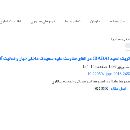
ارسال مقاله
داوران
تماس با ما
فرم های ضروری
اطلاعات آماری
یخی، سمیرا
ک داخلی خیار و فعالیت آنزیم‌های وابسته به دفاع
143-154
10.22059/ijpps.2018.246
درضا علیزاده، امیررضا امیرمیجانی، خدیجه سالاری
اصل مقاله
620.53 K