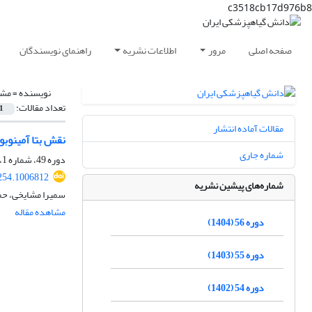
c3518cb17d976b8
صفحه اصلی
مرور
اطلاعات نشریه
راهنمای نویسندگان
نویسنده =
مشا
تعداد مقالات:
1
مقالات آماده انتشار
نقش بتا آمینوبوتریک اسید (BABA) در القای مقاومت علیه سفید
شماره جاری
دوره 49، شماره 1، شهریور 1397، صفحه
254.1006812
شماره‌های پیشین نشریه
سمیرا مشایخی، حمی
مشاهده مقاله
دوره 56 (1404)
دوره 55 (1403)
دوره 54 (1402)