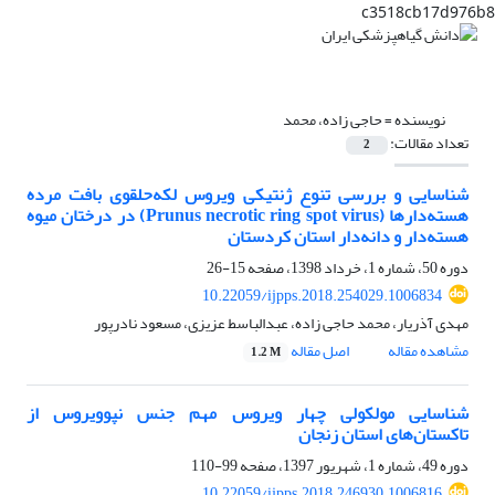
c3518cb17d976b8
نویسنده =
حاجی زاده، محمد
تعداد مقالات:
2
شناسایی و بررسی تنوع ژنتیکی ویروس لکه‌حلقوی بافت مرده
هسته‌دارها (Prunus necrotic ring spot virus) در درختان میوه
هسته‌دار و دانه‌دار استان کردستان
دوره 50، شماره 1، خرداد 1398، صفحه
15-26
10.22059/ijpps.2018.254029.1006834
مهدی آذریار، محمد حاجی زاده، عبدالباسط عزیزی، مسعود نادرپور
مشاهده مقاله
اصل مقاله
1.2 M
شناسایی مولکولی چهار ویروس مهم جنس نپوویروس از
تاکستان‌های استان زنجان
دوره 49، شماره 1، شهریور 1397، صفحه
99-110
10.22059/ijpps.2018.246930.1006816