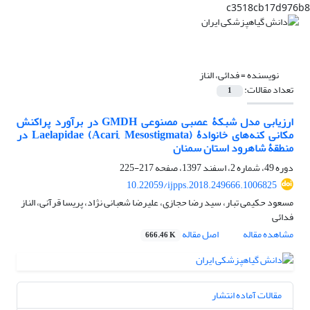
c3518cb17d976b8
نویسنده =
فدائی، الناز
تعداد مقالات:
1
ارزیابی مدل شبکۀ عصبی مصنوعی GMDH در برآورد پراکنش
مکانی کنه‌های خانوادۀ Laelapidae (Acari, Mesostigmata) در
منطقۀ شاهرود استان سمنان
دوره 49، شماره 2، اسفند 1397، صفحه
217-225
10.22059/ijpps.2018.249666.1006825
مسعود حکیمی تبار، سید رضا حجازی، علیرضا شعبانی نژاد، پریسا قرآنی، الناز
فدائی
مشاهده مقاله
اصل مقاله
666.46 K
مقالات آماده انتشار