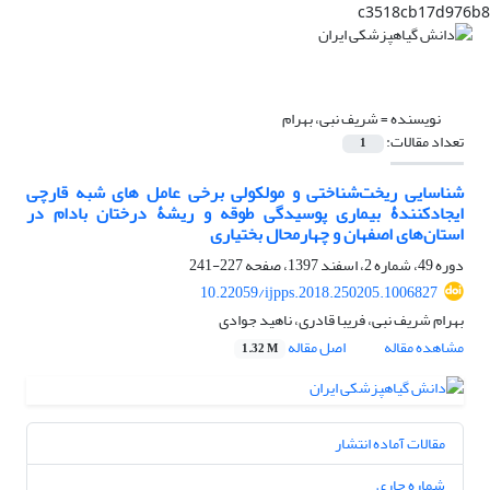
c3518cb17d976b8
نویسنده =
شریف نبی، بهرام
تعداد مقالات:
1
شناسایی ریخت‌شناختی و مولکولی برخی عامل‏ های شبه قارچی
ایجادکنندۀ بیماری پوسیدگی طوقه و ریشۀ درختان بادام در
استان‌های اصفهان و چهارمحال بختیاری
دوره 49، شماره 2، اسفند 1397، صفحه
227-241
10.22059/ijpps.2018.250205.1006827
بهرام شریف نبی، فریبا قادری، ناهید جوادی
مشاهده مقاله
اصل مقاله
1.32 M
مقالات آماده انتشار
شماره جاری