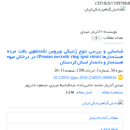
c3518cb17d976b8
نویسنده =
آذریار، مهدی
تعداد مقالات:
1
شناسایی و بررسی تنوع ژنتیکی ویروس لکه‌حلقوی بافت مرده
هسته‌دارها (Prunus necrotic ring spot virus) در درختان میوه
هسته‌دار و دانه‌دار استان کردستان
دوره 50، شماره 1، خرداد 1398، صفحه
15-26
10.22059/ijpps.2018.254029.1006834
مهدی آذریار، محمد حاجی زاده، عبدالباسط عزیزی، مسعود نادرپور
مشاهده مقاله
اصل مقاله
1.2 M
مقالات آماده انتشار
شماره جاری