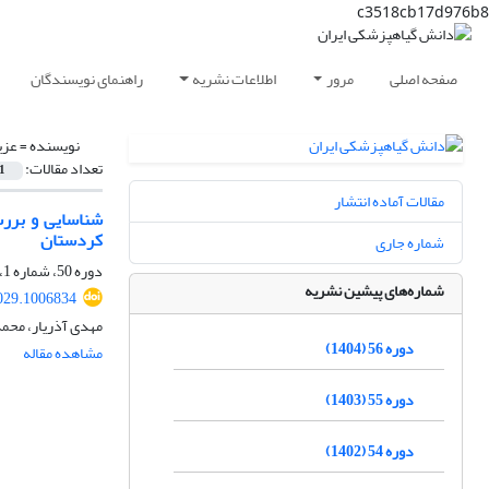
c3518cb17d976b8
صفحه اصلی
مرور
اطلاعات نشریه
راهنمای نویسندگان
نویسنده =
عزی
تعداد مقالات:
1
مقالات آماده انتشار
کردستان
شماره جاری
دوره 50، شماره 1، خرداد 1398، صفحه
شماره‌های پیشین نشریه
029.1006834
مهدی آذریار، محمد
دوره 56 (1404)
مشاهده مقاله
دوره 55 (1403)
دوره 54 (1402)