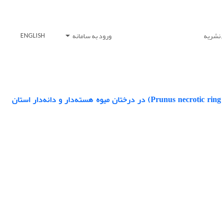
 نشریه
ورود به سامانه
ENGLISH
شناسایی و بررسی تنوع ژنتیکی ویروس لکه‌حلقوی بافت مرده هسته‌دارها (Prunus necrotic ring spot virus) در درختان میوه هسته‌دار و دانه‌دار استان