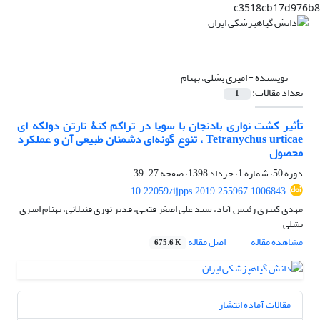
c3518cb17d976b8
نویسنده =
امیری بشلی، بهنام
تعداد مقالات:
1
تأثیر کشت نواری بادنجان با سویا در تراکم کنۀ تارتن دولکه‏ ای
Tetranychus urticae ، تنوع گونه‌ای دشمنان طبیعی آن و عملکرد
محصول
دوره 50، شماره 1، خرداد 1398، صفحه
27-39
10.22059/ijpps.2019.255967.1006843
مهدی کبیری رئیس آباد، سید علی اصغر فتحی، قدیر نوری قنبلانی، بهنام امیری
بشلی
مشاهده مقاله
اصل مقاله
675.6 K
مقالات آماده انتشار