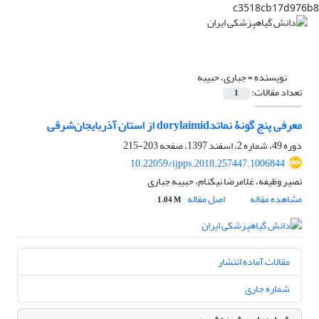
c3518cb17d976b8
نویسنده =
جباری، حبیبه
تعداد مقالات:
1
معرفی پنج گونۀ نماتدdorylaimid از استان آذربایجان‌شرقی‏
دوره 49، شماره 2، اسفند 1397، صفحه
203-215
10.22059/ijpps.2018.257447.1006844
نصیر وظیفه، غلامرضا نیکنام، حبیبه جباری
مشاهده مقاله
اصل مقاله
1.04 M
مقالات آماده انتشار
شماره جاری