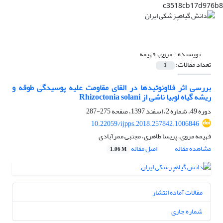
c3518cb17d976b8
نویسنده =
مروی، فهیمه
تعداد مقالات:
1
بررسی اثر فلاونوئیدها در القای مقاومت علیه پوسیدگی طوقه و
ریشه گیاه لوبیا ناشی از Rhizoctonia solani
دوره 49، شماره 2، اسفند 1397، صفحه
275-287
10.22059/ijpps.2018.257842.1006846
فهیمه مروی، پریسا طاهری، مجتبی ممرآبادی
مشاهده مقاله
اصل مقاله
1.06 M
مقالات آماده انتشار
شماره جاری