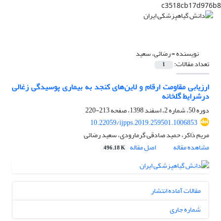
c3518cb17d976b8
نویسنده =
رضائی، سعید
تعداد مقالات:
1
ارزیابی مقاومت ارقام و لاین‌های کنجد به بیماری پوسیدگی زغالی
درشرایط گلخانه
دوره 50، شماره 2، اسفند 1398، صفحه
213-220
10.22059/ijpps.2019.259501.1006853
مریم ذاکر، حمید صادقی گرمارودی، سعید رضائی
مشاهده مقاله
اصل مقاله
496.18 K
مقالات آماده انتشار
شماره جاری