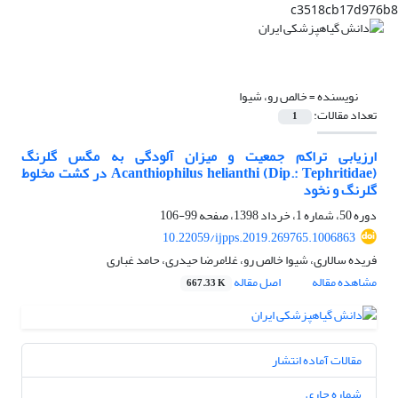
c3518cb17d976b8
نویسنده =
خالص رو، شیوا
تعداد مقالات:
1
ارزیابی تراکم جمعیت و میزان آلودگی به مگس گلرنگ
Acanthiophilus helianthi (Dip.: Tephritidae) در کشت مخلوط
گلرنگ و نخود
دوره 50، شماره 1، خرداد 1398، صفحه
99-106
10.22059/ijpps.2019.269765.1006863
فریده سالاری، شیوا خالص رو، غلامرضا حیدری، حامد غباری
مشاهده مقاله
اصل مقاله
667.33 K
مقالات آماده انتشار
شماره جاری