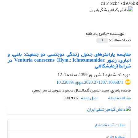
c3518cb17d976b8
نویسنده =
باقری، فاطمه
تعداد مقالات:
1
مقایسه پارامترهای جدول زندگی دوجنسی دو جمعیت: باغی، و
انباری، زنبور Venturia canescens (Hym.: Ichneumonidae در
شرایط آزمایشگاهی
دوره 51، شماره 1، شهریور 1399، صفحه
1-12
10.22059/ijpps.2020.271207.1006871
فاطمه باقری، سید حسین گلدانساز، محمود سوفباف سرجمعی
مشاهده مقاله
اصل مقاله
620.93 K
مقالات آماده انتشار
شماره جاری