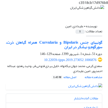
c3518cb17d976b8
نویسنده =
علیدادی، امین
تعداد مقالات:
1
گونه‎های جنس Bipolaris و Curvularia همراه گیاهان ذرت،
سورگوم و نیشکر در ایران
دوره 51، شماره 1، شهریور 1399، صفحه
129-146
10.22059/ijpps.2019.273052.1006876
سعدی کرمی، محمد جوان نیکخواه، خلیل بردی فتوحی فر، وحید رهجو، عبداله
احمدپور، امین علیدادی
مشاهده مقاله
اصل مقاله
1.43 M
مقالات آماده انتشار
شماره جاری