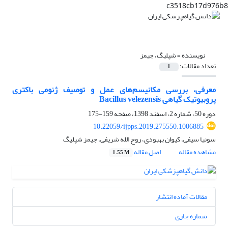
c3518cb17d976b8
نویسنده =
شپلیگ، جیمز
تعداد مقالات:
1
معرفی، بررسی مکانیسم‌های عمل و توصیف ژنومی باکتری
پروبیوتیک گیاهی ‏Bacillus velezensis
دوره 50، شماره 2، اسفند 1398، صفحه
159-175
10.22059/ijpps.2019.275550.1006885
سونیا سیفی، کیوان بهبودی، روح الله شریفی، جیمز شپلیگ
مشاهده مقاله
اصل مقاله
1.55 M
مقالات آماده انتشار
شماره جاری