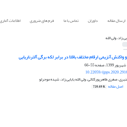
ارسال مقاله
داوران
تماس با ما
فرم های ضروری
اطلاعات آماری
یی زاد، ولی الله
 واکنش آنزیمی ارقام مختلف باقلا در برابر لکه برگی آلترناریایی
55-66
10.22059/ijpps.2020.291
بری، صغری طاهرپورکلائی، ولی الله بابایی زاد، شیده موجرلو
اصل مقاله
720.69 K