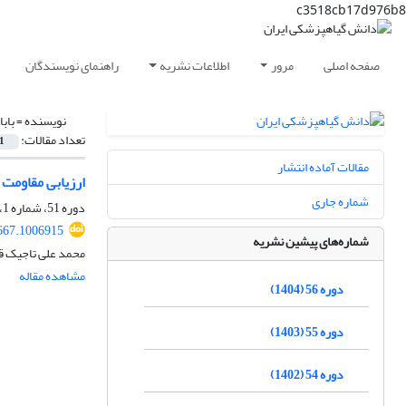
c3518cb17d976b8
صفحه اصلی
مرور
اطلاعات نشریه
راهنمای نویسندگان
نویسنده =
بابا
تعداد مقالات:
1
مقالات آماده انتشار
ارزیابی مقاومت و
شماره جاری
دوره 51، شماره 1، شهریور 1399، صفحه
667.1006915
شماره‌های پیشین نشریه
محمد علی تاجیک قن
مشاهده مقاله
دوره 56 (1404)
دوره 55 (1403)
دوره 54 (1402)