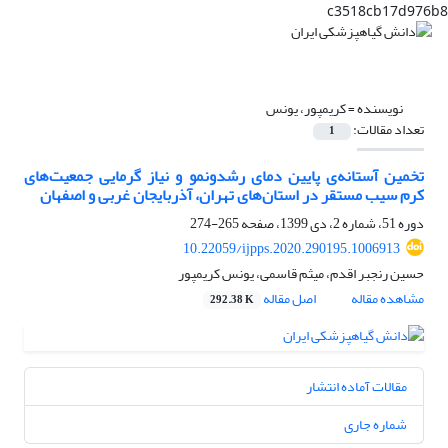
c3518cb17d976b8
نویسنده =
کریمپور، یونس
تعداد مقالات:
1
تخمین آستانه‌ی پایین دمای رشدونمو و نیاز گرمایی جمعیت‌های
کرم سیب مستقر در استان‌های تهران، آذربایجان غربی و اصفهان
دوره 51، شماره 2، دی 1399، صفحه
265-274
10.22059/ijpps.2020.290195.1006913
حسین رنجبر اقدم، میثم قاسمی، یونس کریمپور
مشاهده مقاله
اصل مقاله
292.38 K
مقالات آماده انتشار
شماره جاری