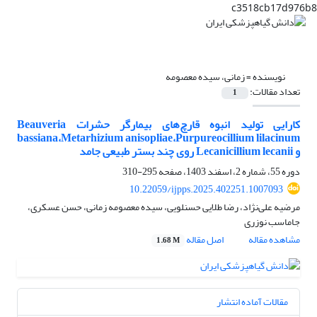
c3518cb17d976b8
نویسنده =
زمانی، سیده معصومه
تعداد مقالات:
1
کارایی تولید انبوه قارچ‌های بیمارگر حشرات Beauveria
bassiana،Metarhizium anisopliae،Purpureocillium lilacinum
و Lecanicillium lecanii روی چند بستر طبیعی جامد
دوره 55، شماره 2، اسفند 1403، صفحه
295-310
10.22059/ijpps.2025.402251.1007093
مرضیه علی‌نژاد، رضا طلایی حسنلویی، سیده معصومه زمانی، حسن عسکری،
جاماسب نوزری
مشاهده مقاله
اصل مقاله
1.68 M
مقالات آماده انتشار