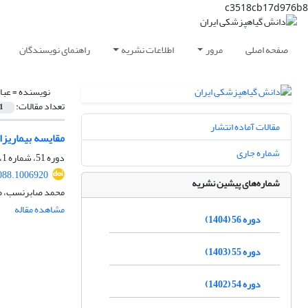
c3518cb17d976b8
صفحه اصلی
مرور
اطلاعات نشریه
راهنمای نویسندگان
نویسنده =
عبا
تعداد مقالات:
1
مقالات آماده انتشار
مقایسه بیماریز
شماره جاری
دوره 51، شماره 1، شهریور 1399، صفحه
088.1006920
شماره‌های پیشین نشریه
محمد صابرنسب، ص
مشاهده مقاله
دوره 56 (1404)
دوره 55 (1403)
دوره 54 (1402)