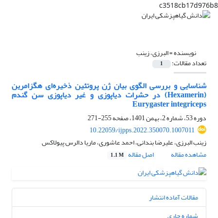
c3518cb17d976b8
نویسنده =
البرزی، زینب
تعداد مقالات:
1
شناسایی و بررسی الگوی بیان ژن پروتئین ذخیره‌ای هگزامرین
(Hexamerin) در حشرات دیاپوزی و غیر دیاپوزی سن گندم
Eurygaster integriceps
دوره 53، شماره 2، بهمن 1401، صفحه
255-271
10.22059/ijpps.2022.350070.1007011
زینب البرزی، علیرضا بندانی، احمد عاشوری، ماریا دالرس پیولاکس
مشاهده مقاله
اصل مقاله
1.1 M
مقالات آماده انتشار
شماره جاری