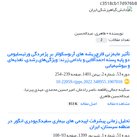
c3518cb17d976b8
نویسنده =
طاهری، عبدالحسین
تعداد مقالات:
2
تأثیر مایه‌زنی قارچ‌ریشه های آربوسکولار بر پژمردگی ورتیسلیومی
دو پایه پسته احمد‌آقایی و بادامی زرند: ویژگی‌های رشدی، تغذیه‌ای
و بیوشیمیایی
دوره 53، شماره 2، بهمن 1401، صفحه
239-254
10.22059/ijpps.2022.348955.1007010
سکینه جمالی پاقلعه، ناصر رادمان، امیرحسین محمدی، مهدی پیرنیا،
عبدالحسین طاهری
مشاهده مقاله
اصل مقاله
853 K
تحلیل زمانی پیشرفت اپیدمی های بیماری سفیدک‌پودری انگور در
منطقه سیستان، ایران
دوره 51، شماره 1، شهریور 1399، صفحه
93-108