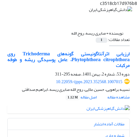
c3518cb17d976b8
نویسنده =
صابری ریسه، روح الله
تعداد مقالات:
1
ارزیابی اثرآنتاگونیستی گونه‌های Trichoderma روی
Phytophthora citrophthora، عامل پوسیدگی ریشه و طوقه
مرکبات
دوره 53، شماره 2، بهمن 1401، صفحه
295-311
10.22059/ijpps.2023.352568.1007015
نسیبه براهویی، حسین علایی، روح الله صابری ریسه، ابراهیم صداقتی
مشاهده مقاله
اصل مقاله
1.12 M
مقالات آماده انتشار
شماره جاری