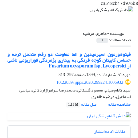
c3518cb17d976b8
نویسنده =
طاهری، مرضیه
تعداد مقالات:
1
فیتوهورمون اسپرمیدین و القا مقاومت دو رقم متحمل ترمه و
حساس کاپیتان گوجه فرنگی به بیماری پژمردگی فوزاریومی ناشی
از Fusarium oxysporum fsp. Lycopersici
دوره 51، شماره 2، دی 1399، صفحه
297-313
10.22059/ijpps.2020.299224.1006932
سید کاظم صباغ، مسعود گلستانی، محمد رضا سرافراز اردکانی، عباسی
اسماعیل، مرضیه طاهری
مشاهده مقاله
اصل مقاله
1.13 M
مقالات آماده انتشار