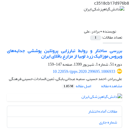
c3518cb17d976b8
نویسنده =
برادر، علی
تعداد مقالات:
1
بررسی ساختار و روابط تبارزایی پروتئین پوششی جدایه‌های
ویروس موزائیک زرد لوبیا از مزارع باقلای ایران
دوره 51، شماره 1، شهریور 1399، صفحه
147-159
10.22059/ijpps.2020.299695.1006933
علی برادر، احمد حسینی، سمیه عبدانی بابکی، ثمین السادات حسینی فرهنگی
مشاهده مقاله
اصل مقاله
1.05 M
مقالات آماده انتشار
شماره جاری