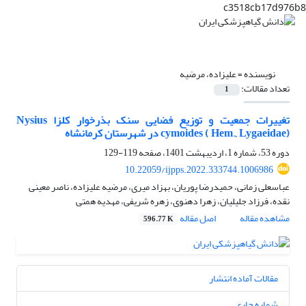
c3518cb17d976b8
نویسنده =
علیزاده، مرضیه
تعداد مقالات:
1
تغییرات جمعیت و توزیع فضایی سنک بذرخوار کلزا Nysius
cymoides ( Hem., Lygaeidae) در شهرستان کرمانشاه
دوره 53، شماره 1، اردیبهشت 1401، صفحه
119-129
10.22059/ijpps.2022.333744.1006986
عباسعلی زمانی، حمیدرضا پوریان، بهزاد میری، مرضیه علیزاده، ناصر معینی
نقده، فرزاد جلیلیان، زهرا دهنوی، زهره شریفی، مهدیه همتی
مشاهده مقاله
اصل مقاله
596.77 K
مقالات آماده انتشار
شماره جاری