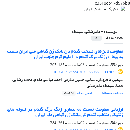
c3518cb17d976b8
نویسنده =
دادرضائی، سیدطه
تعداد مقالات:
2
مقاومت لاین‌های منتخب گندم نان بانک ژن گیاهی ملی ایران نسبت
به بیماری زنگ برگ گندم در اقلیم گرم جنوب ایران
دوره 55، شماره 2، اسفند 1403، صفحه
185-207
10.22059/ijpps.2025.389337.1007071
سیمین طاهری اردستانی، حسین صارمی، احمد عباسی مقدم، محمد رضا بی
همتا، سیدطه دادرضائی
مشاهده مقاله
اصل مقاله
2.23 M
ارزیابی مقاومت نسبت به بیماری زنگ برگ گندم در نمونه های
ژنتیکی منتخب گندم نان بانک ژن گیاهی ملی ایران
دوره 54، شماره 2، اسفند 1402، صفحه
261-284