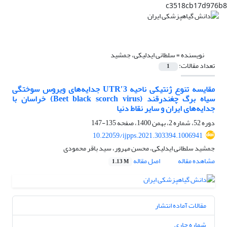
c3518cb17d976b8
نویسنده =
سلطانی ایدلیکی، جمشید
تعداد مقالات:
1
مقایسه تنوع ژنتیکی ناحیه 3′UTR جدایه‌های ویروس سوختگی
سیاه برگ چغندرقند (Beet black scorch virus) خراسان با
جدایه‌های ایران و سایر نقاط دنیا
دوره 52، شماره 2، بهمن 1400، صفحه
135-147
10.22059/ijpps.2021.303394.1006941
جمشید سلطانی ایدلیکی، محسن مهرور، سید باقر محمودی
مشاهده مقاله
اصل مقاله
1.13 M
مقالات آماده انتشار
شماره جاری