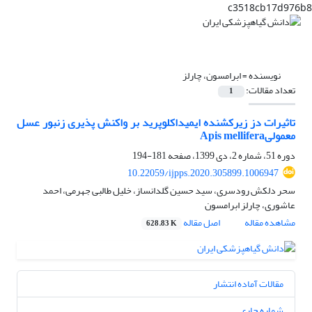
c3518cb17d976b8
نویسنده =
ابرامسون، چارلز
تعداد مقالات:
1
تاثیرات دز زیرکشنده ایمیداکلوپرید بر واکنش پذیری زنبور عسل
معمولیApis mellifera
دوره 51، شماره 2، دی 1399، صفحه
181-194
10.22059/ijpps.2020.305899.1006947
سحر دلکش رودسری، سید حسین گلدانساز، خلیل طالبی جهرمی، احمد
عاشوری، چارلز ابرامسون
مشاهده مقاله
اصل مقاله
628.83 K
مقالات آماده انتشار
شماره جاری