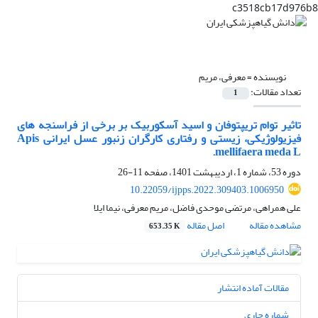
c3518cb17d976b8
نویسنده =
معرفی، مریم
تعداد مقالات:
1
تاثیر توام تریپتوفان و اسید آسکوربیک بر برخی از فراسنجه های
فیزیولوژیکی، زیستی و رفتاری کارگران زنبور عسل ایرانی Apis
mellifaera meda L.
دوره 53، شماره 1، اردیبهشت 1401، صفحه
11-26
10.22059/ijpps.2022.309403.1006950
علی همراهی، مرتضی موحدی فاضل، مریم معرفی، نیما ایلا
مشاهده مقاله
اصل مقاله
653.35 K
مقالات آماده انتشار
شماره جاری