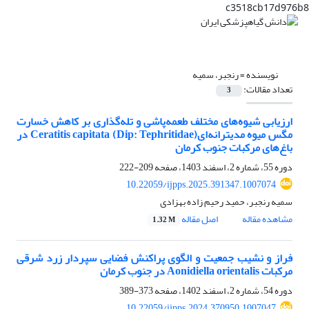
c3518cb17d976b8
نویسنده =
رنجبر، سمیه
تعداد مقالات:
3
ارزیابی شیوه‌های مختلف طعمه‌پاشی و تله‌گذاری بر کاهش خسارت
مگس میوه مدیترانه‌ای(Dip: Tephritidae) Ceratitis capitata در
باغ‌های مرکبات جنوب کرمان
دوره 55، شماره 2، اسفند 1403، صفحه
209-222
10.22059/ijpps.2025.391347.1007074
سمیه رنجبر، حمید رحیم زاده بهزادی
مشاهده مقاله
اصل مقاله
1.32 M
فراز و نشیب جمعیت و الگوی پراکنش فضایی سپردار زرد شرقی
مرکبات Aonidiella orientalis در جنوب کرمان
دوره 54، شماره 2، اسفند 1402، صفحه
373-389
10.22059/ijpps.2024.370950.1007047