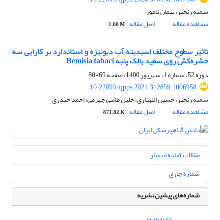
سمیه رنجبر، پیمان نامور
مشاهده مقاله
اصل مقاله
1.66 M
تاثیر سطوح مختلف اسیدیته آب دیونیزه و استاندارد بر کارایی سه
حشره‌کش‌ روی سفید بالک پنبه Bemisia tabaci.
دوره 52، شماره 1، شهریور 1400، صفحه
69-80
10.22059/ijpps.2021.312859.1006958
سمیه رنجبر، حسین اللهیاری، خلیل طالبی جهرمی، احمد حیدری
مشاهده مقاله
اصل مقاله
871.82 K
مقالات آماده انتشار
شماره جاری
شماره‌های پیشین نشریه