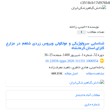
c3518cb17d976b8
نویسنده =
امینی، راحله
تعداد مقالات:
1
شناسایی سرولوژیکی و مولکولی ویروس زردی شلغم در مزارع
کلزای استان کرمانشاه
دوره 52، شماره 1، شهریور 1400، صفحه
25-36
10.22059/ijpps.2020.311331.1006954
راحله امینی، هادی خاطری، ناهید معرف زاده
مشاهده مقاله
اصل مقاله
669.33 K
مقالات آماده انتشار
شماره جاری