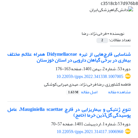
c3518cb17d976b8
نویسنده =
فرخی نژاد، رضا
تعداد مقالات:
2
شناسایی قارچ‌هایی از تیره Didymellaceae همراه علائم مختلف
بیماری در برخی گیاهان دارویی در استان خوزستان
دوره 53، شماره 2، بهمن 1401، صفحه
163-176
10.22059/ijpps.2022.341338.1007005
فاطمه کشاورزی، رضا فرخی نژاد، مهدی مهرابی کوشکی
مشاهده مقاله
اصل مقاله
1.63 M
تنوع ژنتیکی و بیماریزایی در قارچ Mauginiella scaettae، عامل
پوسیدگی گل‌آذین خرما (خامج)
دوره 53، شماره 1، اردیبهشت 1401، صفحه
57-70
10.22059/ijpps.2021.314117.1006960