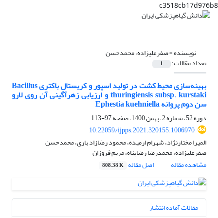
c3518cb17d976b8
نویسنده =
صفرعلیزاده، محمدحسن
تعداد مقالات:
1
بهینه‌سازی محیط کشت در تولید اسپور و کریستال باکتری Bacillus
thuringiensis subsp. kurstaki و ارزیابی زهرآگینی آن روی لارو
سن دوم پروانه Ephestia kuehniella
دوره 52، شماره 2، بهمن 1400، صفحه
97-113
10.22059/ijpps.2021.320155.1006970
المیرا مختارنژاد، شهرام ارمیده، محمود رضازاد ‌باری، محمدحسن
صفرعلیزاده، محمدرضا رضاپناه، مریم فروزان
مشاهده مقاله
اصل مقاله
808.38 K
مقالات آماده انتشار